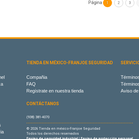
Página
1
2
3
TIENDA EN MÉXICO-FRANJOE SEGURIDAD
SERVICI
el
Compañia
Términos
za
FAQ
Término
Regístrate en nuestra tienda
Aviso de
CONTÁCTANOS
(938) 381-4070
s
© 2026 Tienda en méxico-Franjoe Seguridad
ia
Todos los derechos reservados
Equipo de seguridad industrial
|
Equipo de protección personal