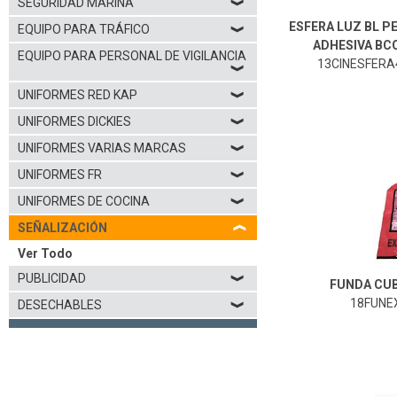
SEGURIDAD MARINA
❱
ESFERA LUZ BL P
EQUIPO PARA TRÁFICO
❱
ADHESIVA BC
EQUIPO PARA PERSONAL DE VIGILANCIA
13CINESFERA4
❱
UNIFORMES RED KAP
❱
UNIFORMES DICKIES
❱
UNIFORMES VARIAS MARCAS
❱
18FUNEXT-Franjoe
UNIFORMES FR
❱
UNIFORMES DE COCINA
❱
SEÑALIZACIÓN
❱
Ver Todo
PUBLICIDAD
❱
FUNDA CU
18FUNEX
DESECHABLES
❱
19PROENT-Genérico