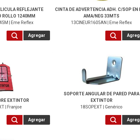
ELICULA REFLEJANTE
CINTA DE ADVERTENCIA ADH. C/SOP EN
O ROLLO 1240MM
AMA/NEG 33MTS
5M | Eme Reflex
13CINEUR1605AN | Eme Reflex
Agregar
Agreg
18SOPEXT-Genérico
SOPORTE ANGULAR DE PARED PARA
BRE EXTINTOR
EXTINTOR
T | Franjoe
18SOPEXT | Genérico
Agregar
Agreg