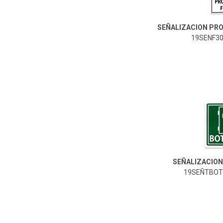
SEÑALIZACION PRO
19SENF304
19SEÑTBOT2020-Genérico
SEÑALIZACION 
19SEÑTBOT2