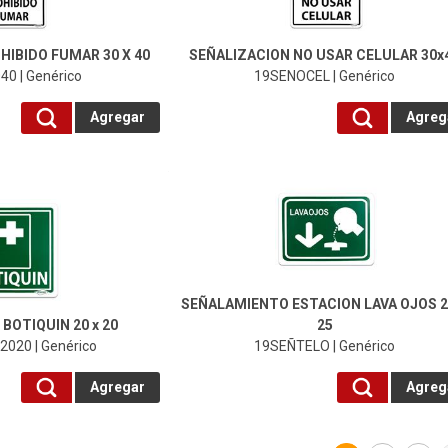
HIBIDO FUMAR 30 X 40
SEÑALIZACION NO USAR CELULAR 30x
0 | Genérico
19SENOCEL | Genérico
Agregar
Agreg
19SEÑTELO-Genérico
SEÑALAMIENTO ESTACION LAVA OJOS 2
BOTIQUIN 20 x 20
25
020 | Genérico
19SEÑTELO | Genérico
Agregar
Agreg