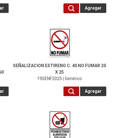
ar
Agregar
19SENF2025-Genérico
SEÑALIZACION ESTIRENO C. 40 NO FUMAR 20
60
X 25
19SENF2025 | Genérico
ar
Agregar
19SEÑPRO-Genérico