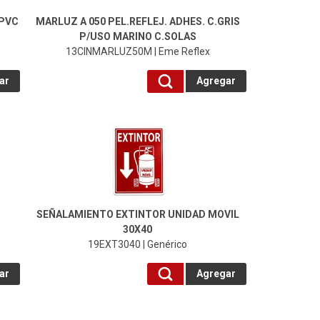
 PVC
MARLUZ A 050 PEL.REFLEJ. ADHES. C.GRIS
P/USO MARINO C.SOLAS
13CINMARLUZ50M | Eme Reflex
ar
Agregar
19EXT3040-Genérico
SEÑALAMIENTO EXTINTOR UNIDAD MOVIL
30X40
19EXT3040 | Genérico
ar
Agregar
19SANCAB10X20-Genérico