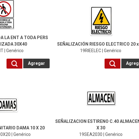
19RIEELEC-Genérico
A LA ENT A TODA PERS
IZADA 30X40
SEÑALIZACIÓN RIESGO ELECTRICO 20 x
 | Genérico
19RIEELEC | Genérico
Agregar
Agreg
19SEA2030-Genérico
SEÑALIZACION ESTIRENO C.40 ALMACEN
ITARIO DAMA 10 X 20
X 30
X20 | Genérico
19SEA2030 | Genérico