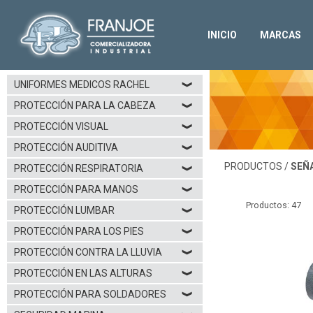
Señalización(1)|Tienda en méxico-Franjoe Seguridad
Tienda
venta en línea
seguridad industrial
protección pers
para
de productos de
y
Servicio de entrega a los estados de
Chiapas
,
Chihuahua
,
Coahuila
,
Durango
,
Guanajuato
,
México
,
Michoacán
,
Nuevo León
,
Oaxaca
,
Puebla
,
Querétaro
,
San Luis Potosí
,
Sonora
,
Sinaloa
,
INICIO
MARCAS
UNIFORMES MEDICOS RACHEL
❱
PROTECCIÓN PARA LA CABEZA
❱
PROTECCIÓN VISUAL
❱
PROTECCIÓN AUDITIVA
❱
PRODUCTOS /
SEÑ
PROTECCIÓN RESPIRATORIA
❱
PROTECCIÓN PARA MANOS
❱
Productos: 47
PROTECCIÓN LUMBAR
❱
PROTECCIÓN PARA LOS PIES
❱
13CINESFERA45M-Eme Reflex
PROTECCIÓN CONTRA LA LLUVIA
❱
PROTECCIÓN EN LAS ALTURAS
❱
PROTECCIÓN PARA SOLDADORES
❱