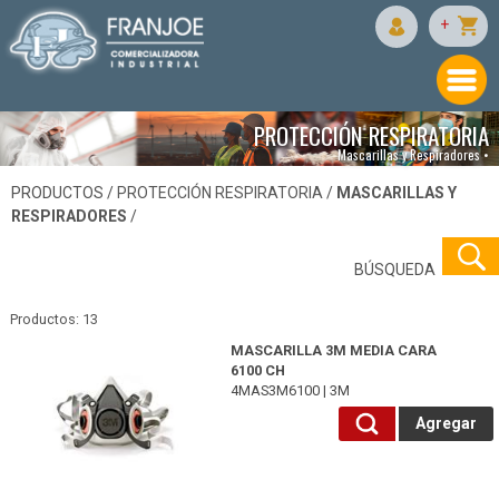
+
PROTECCIÓN RESPIRATORIA
Mascarillas y Respiradores •
PRODUCTOS /
PROTECCIÓN RESPIRATORIA
/
MASCARILLAS Y
RESPIRADORES
/
BÚSQUEDA
Productos: 13
4MAS3M6100-3M
MASCARILLA 3M MEDIA CARA
6100 CH
4MAS3M6100 | 3M
Agregar