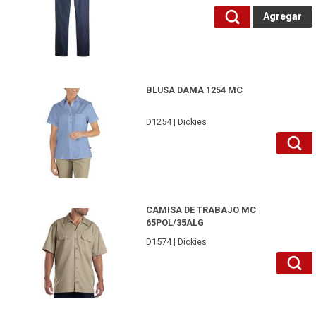
Agregar
D1254LB2XL-Dickies
BLUSA DAMA 1254 MC
D1254 | Dickies
D1574KHM-Dickies
CAMISA DE TRABAJO MC
65POL/35ALG
D1574 | Dickies