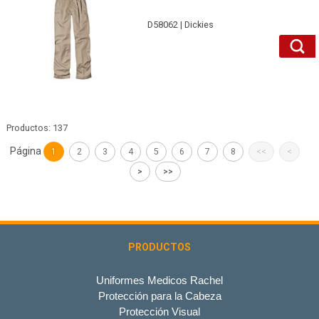
D58062 | Dickies
Productos: 137
Página
1
2
3
4
5
6
7
8
<<
<
>
>>
PRODUCTOS
Uniformes Medicos Rachel
Protección para la Cabeza
Protección Visual