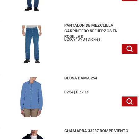
D20694SNB31-Dickies
PANTALON DE MEZCLILLA
CARPINTERO REFUERZOS EN
RODILLAS
D20694SNB | Dickies
D254LBXXS-Dickies
BLUSA DAMA 254
D254 | Dickies
D33237DN2XL-Dickies
CHAMARRA 33237 ROMPE VIENTO