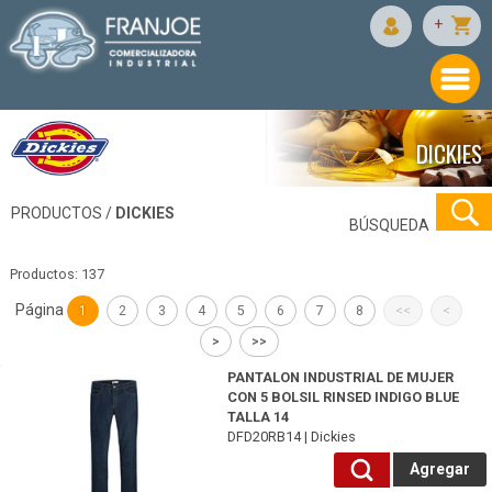
+
DICKIES
PRODUCTOS /
DICKIES
BÚSQUEDA
Productos: 137
Página
1
2
3
4
5
6
7
8
<<
<
>
>>
DFD20RB14-Dickies
PANTALON INDUSTRIAL DE MUJER
CON 5 BOLSIL RINSED INDIGO BLUE
TALLA 14
DFD20RB14 | Dickies
Agregar