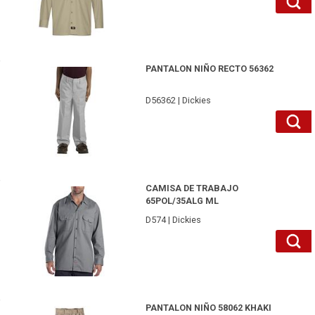
D56362WH4-Dickies
PANTALON NIÑO RECTO 56362
D56362 | Dickies
D574SV3XL-Dickies
CAMISA DE TRABAJO
65POL/35ALG ML
D574 | Dickies
D58062KH12-Dickies
PANTALON NIÑO 58062 KHAKI