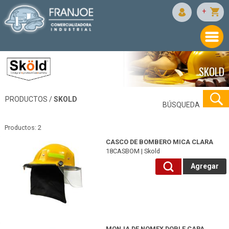
+
SKOLD
PRODUCTOS /
SKOLD
BÚSQUEDA
Productos: 2
18CASBOM-Skold
CASCO DE BOMBERO MICA CLARA
18CASBOM | Skold
Agregar
18ESCAF-Skold
MONJA DE NOMEX DOBLE CAPA