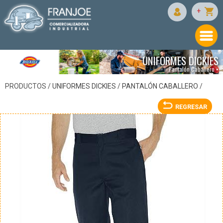
DICKIES
+
UNIFORMES DICKIES
Pantalón Caballero •
PRODUCTOS /
UNIFORMES DICKIES
/
PANTALÓN CABALLERO
/
REGRESAR