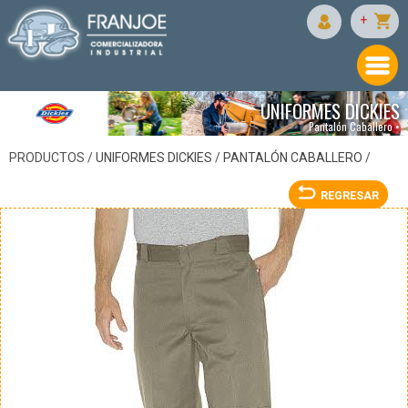
DICKIES
+
UNIFORMES DICKIES
Pantalón Caballero •
PRODUCTOS /
UNIFORMES DICKIES
/
PANTALÓN CABALLERO
/
REGRESAR