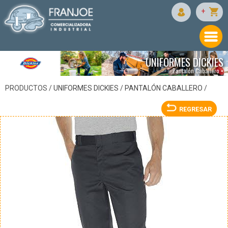
DICKIES
+
UNIFORMES DICKIES
Pantalón Caballero •
PRODUCTOS /
UNIFORMES DICKIES
/
PANTALÓN CABALLERO
/
REGRESAR