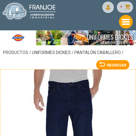
DICKIES
+
UNIFORMES DICKIES
Pantalón Caballero •
PRODUCTOS /
UNIFORMES DICKIES
/
PANTALÓN CABALLERO
/
REGRESAR