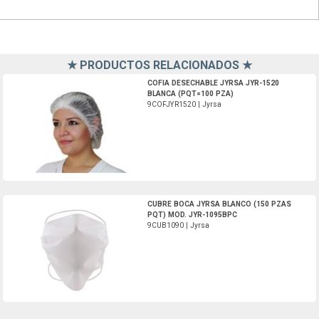
★ PRODUCTOS RELACIONADOS ★
9COFJYR1520-Jyrsa
COFIA DESECHABLE JYRSA JYR-1520
BLANCA (PQT=100 PZA)
9COFJYR1520 | Jyrsa
9CUB1090-Jyrsa
CUBRE BOCA JYRSA BLANCO (150 PZAS
PQT) MOD. JYR-1095BPC
9CUB1090 | Jyrsa