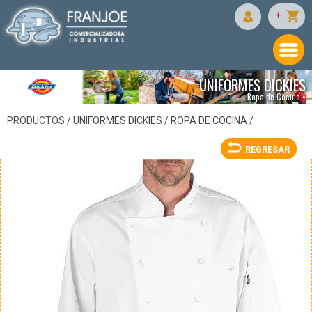
DICKIES
+
UNIFORMES DICKIES
Ropa de Cocina •
PRODUCTOS /
UNIFORMES DICKIES
/
ROPA DE COCINA
/
REGRESAR