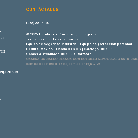
CONTÁCTANOS
(938) 381-4070
s
© 2026 Tienda en méxico-Franjoe Seguridad
ia
Todos los derechos reservados
Equipo de seguridad industrial
|
Equipo de protección personal
DICKIES México
|
Tienda DICKIES
|
Catálogo DICKIES
res
Somos distribuidor DICKIES autorizado
CAMISA COCINERO BLANCA CON BOLSILLO 65POL/35ALG XS-DICKIES
camisa cocinero dickies,camisa chef,DC125
vigilancia
s