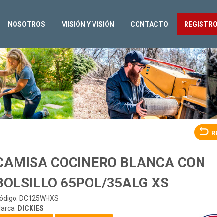
NOSOTROS
MISIÓN Y VISIÓN
CONTACTO
REGISTR
R
CAMISA COCINERO BLANCA CON
BOLSILLO 65POL/35ALG XS
ódigo: DC125WHXS
arca:
DICKIES