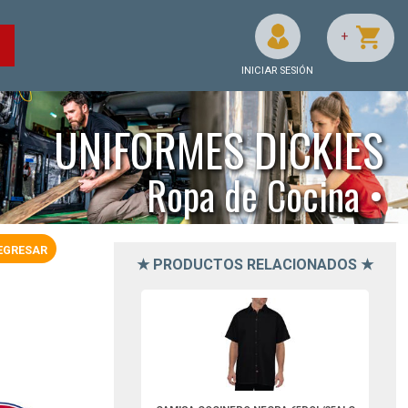
+
O
INICIAR SESIÓN
UNIFORMES DICKIES
Ropa de Cocina •
EGRESAR
★ PRODUCTOS RELACIONADOS ★
DC127BK2XL-Dickies