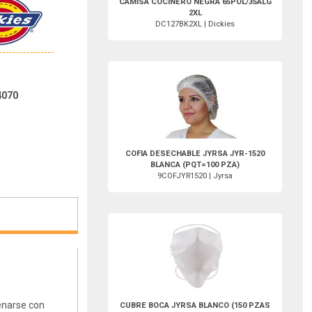
CAMISA COCINERO NEGRA 65POL/35ALG
2XL
DC127BK2XL | Dickies
9COFJYR1520-Jyrsa
4070
COFIA DESECHABLE JYRSA JYR-1520
BLANCA (PQT=100 PZA)
9COFJYR1520 | Jyrsa
9CUB1090-Jyrsa
denarse con
CUBRE BOCA JYRSA BLANCO (150 PZAS