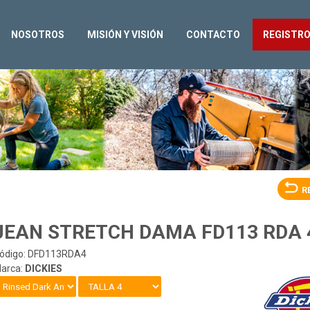
NOSOTROS
MISIÓN Y VISIÓN
CONTACTO
REGISTR
R
JEAN STRETCH DAMA FD113 RDA 
ódigo: DFD113RDA4
arca:
DICKIES