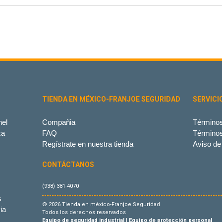
TIENDA EN MÉXICO-FRANJOE SEGURIDAD
SERVICI
el
Compañia
Términos
za
FAQ
Término
Regístrate en nuestra tienda
Aviso de
CONTÁCTANOS
(938) 381-4070
s
© 2026 Tienda en méxico-Franjoe Seguridad
ia
Todos los derechos reservados
Equipo de seguridad industrial
|
Equipo de protección personal