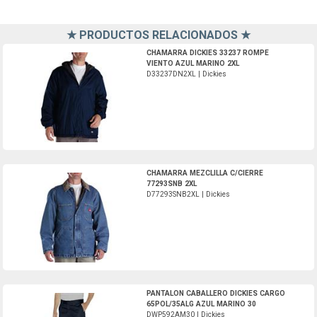
★ PRODUCTOS RELACIONADOS ★
D33237DN2XL-Dickies
CHAMARRA DICKIES 33237 ROMPE
VIENTO AZUL MARINO 2XL
D33237DN2XL | Dickies
D77293SNB2XL-Dickies
CHAMARRA MEZCLILLA C/CIERRE
77293SNB 2XL
D77293SNB2XL | Dickies
DWP592AM30-Dickies
PANTALON CABALLERO DICKIES CARGO
65POL/35ALG AZUL MARINO 30
DWP592AM30 | Dickies