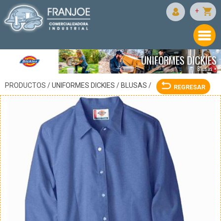
DICKIES
+
UNIFORMES DICKIES
Blusas •
PRODUCTOS /
UNIFORMES DICKIES
/
BLUSAS
/
REGRESAR