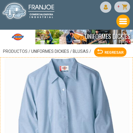
DICKIES
+
UNIFORMES DICKIES
Blusas •
PRODUCTOS /
UNIFORMES DICKIES
/
BLUSAS
/
REGRESAR