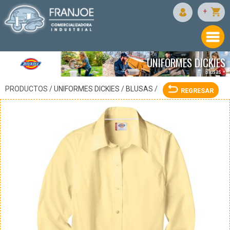
DICKIES
+
UNIFORMES DICKIES
Blusas •
PRODUCTOS /
UNIFORMES DICKIES
/
BLUSAS
/
REGRESAR