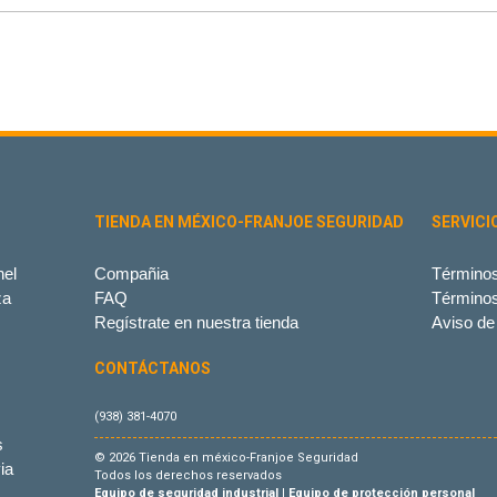
TIENDA EN MÉXICO-FRANJOE SEGURIDAD
SERVICI
el
Compañia
Términos
za
FAQ
Término
Regístrate en nuestra tienda
Aviso de
CONTÁCTANOS
(938) 381-4070
s
© 2026 Tienda en méxico-Franjoe Seguridad
ia
Todos los derechos reservados
Equipo de seguridad industrial
|
Equipo de protección personal