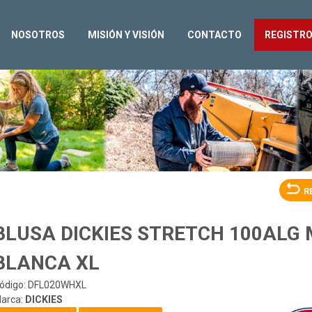
NOSOTROS
MISIÓN Y VISIÓN
CONTACTO
REGISTR
R
BLUSA DICKIES STRETCH 100ALG 
BLANCA XL
ódigo: DFL020WHXL
arca:
DICKIES