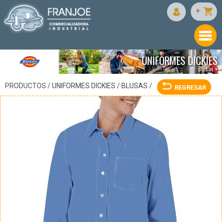
DICKIES
+
UNIFORMES DICKIES
Blusas •
PRODUCTOS /
UNIFORMES DICKIES
/
BLUSAS
/
REGRESAR