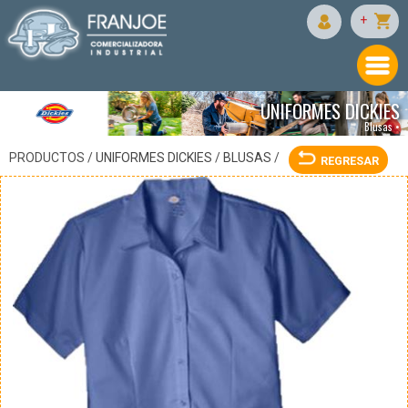
DICKIES
+
UNIFORMES DICKIES
Blusas •
PRODUCTOS /
UNIFORMES DICKIES
/
BLUSAS
/
REGRESAR