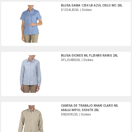
D1254LB2XL-Dickies
BLUSA DAMA 1254 LB AZUL CIELO MC 2XL
D1254LB2XL | Dickies
DFL254BS2XL-Dickies
BLUSA DICKIES ML FL254BS RAYAS 2XL
DFL254BS2XL | Dickies
DSS36TK2XL-Dickies
CAMISA DE TRABAJO KHAKI CLARO ML
60ALG/40POL SS36TK 2XL
DSS36TK2XL | Dickies