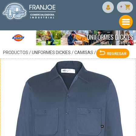
DICKIES
+
UNIFORMES DICKIES
Camisas •
PRODUCTOS /
UNIFORMES DICKIES
/
CAMISAS
/
REGRESAR