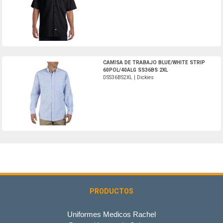
DSS36BS2XL-Dickies
CAMISA DE TRABAJO BLUE/WHITE STRIP
60POL/40ALG SS36BS 2XL
DSS36BS2XL | Dickies
PRODUCTOS
Uniformes Medicos Rachel