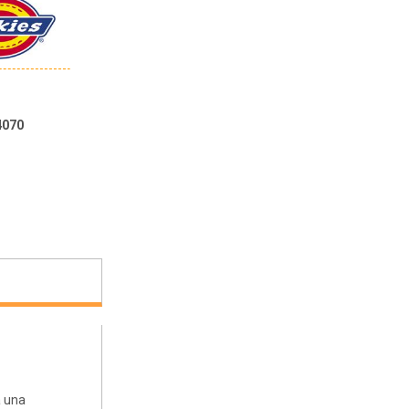
4070
a una