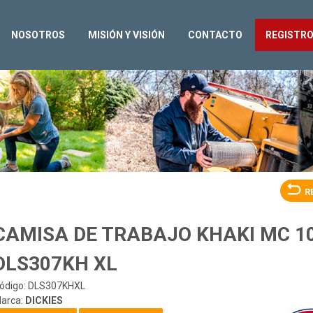
NOSOTROS
MISIÓN Y VISIÓN
CONTACTO
REGISTR
R
CAMISA DE TRABAJO KHAKI MC 1
DLS307KH XL
ódigo: DLS307KHXL
arca:
DICKIES