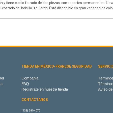
ión y tiene cuello forrado de dos piezas, con soportes permanentes. Llev
el costado del bolsillo izquierdo. Está disponible en gran variedad de colo
TIENDA EN MÉXICO-FRANJOE SEGURIDAD
SERVICI
el
Compañia
Términos
za
FAQ
Término
Regístrate en nuestra tienda
Aviso de
CONTÁCTANOS
(938) 381-4070