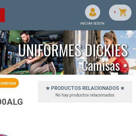
+
O
INICIAR SESIÓN
UNIFORMES DICKIES
Camisas •
EGRESAR
★ PRODUCTOS RELACIONADOS ★
No hay productos relacionados
00ALG