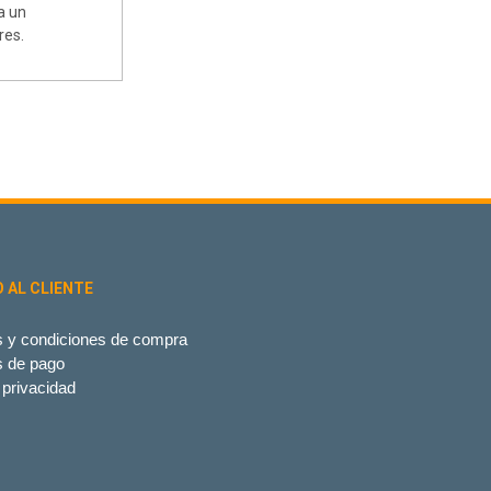
a un
res.
O AL CLIENTE
 y condiciones de compra
s de pago
 privacidad