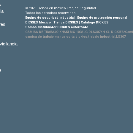
s
© 2026 Tienda en méxico-Franjoe Seguridad
ia
Todos los derechos reservados
Equipo de seguridad industrial
|
Equipo de protección personal
DICKIES México
|
Tienda DICKIES
|
Catálogo DICKIES
res
Somos distribuidor DICKIES autorizado
CAMISA DE TRABAJO KHAKI MC 100ALG DLS307KH XL-DICKIES/Cami
camisa de trabajo manga corta dickies,trabajo industrial,LS307
vigilancia
s