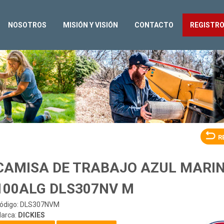
NOSOTROS
MISIÓN Y VISIÓN
CONTACTO
REGISTR
R
CAMISA DE TRABAJO AZUL MARI
100ALG DLS307NV M
ódigo: DLS307NVM
arca:
DICKIES