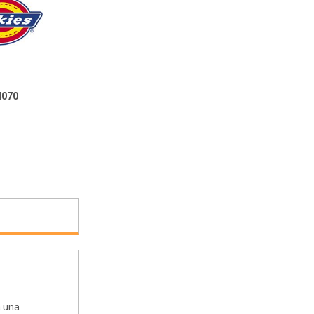
4070
a una