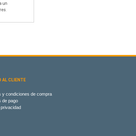
a un
res.
O AL CLIENTE
 y condiciones de compra
s de pago
 privacidad