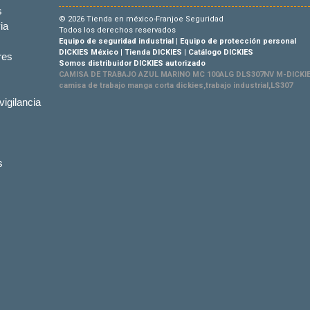
s
© 2026 Tienda en méxico-Franjoe Seguridad
ia
Todos los derechos reservados
Equipo de seguridad industrial
|
Equipo de protección personal
DICKIES México
|
Tienda DICKIES
|
Catálogo DICKIES
res
Somos distribuidor DICKIES autorizado
CAMISA DE TRABAJO AZUL MARINO MC 100ALG DLS307NV M-DICKIE
camisa de trabajo manga corta dickies,trabajo industrial,LS307
vigilancia
s