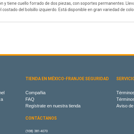
ión y tiene cuello forrado de dos piezas, con soportes permanentes. Llev
el costado del bolsillo izquierdo. Está disponible en gran variedad de colo
TIENDA EN MÉXICO-FRANJOE SEGURIDAD
SERVICI
el
Compañia
Términos
za
FAQ
Término
Regístrate en nuestra tienda
Aviso de
CONTÁCTANOS
(938) 381-4070