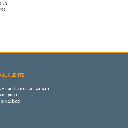
a un
res.
O AL CLIENTE
 y condiciones de compra
s de pago
 privacidad