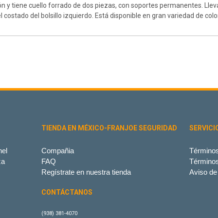
ión y tiene cuello forrado de dos piezas, con soportes permanentes. Llev
el costado del bolsillo izquierdo. Está disponible en gran variedad de colo
TIENDA EN MÉXICO-FRANJOE SEGURIDAD
SERVICI
el
Compañia
Términos
za
FAQ
Término
Regístrate en nuestra tienda
Aviso de
CONTÁCTANOS
(938) 381-4070