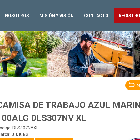
NOSOTROS
MISIÓN Y VISIÓN
CONTACTO
REGISTR
R
CAMISA DE TRABAJO AZUL MARI
100ALG DLS307NV XL
ódigo: DLS307NVXL
arca:
DICKIES