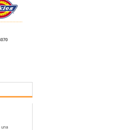
4070
a una