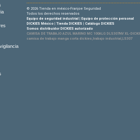
s
© 2026 Tienda en méxico-Franjoe Seguridad
ia
Todos los derechos reservados
Equipo de seguridad industrial
|
Equipo de protección personal
DICKIES México
|
Tienda DICKIES
|
Catálogo DICKIES
res
Somos distribuidor DICKIES autorizado
CAMISA DE TRABAJO AZUL MARINO MC 100ALG DLS307NV XL-DICKIE
camisa de trabajo manga corta dickies,trabajo industrial,LS307
vigilancia
s