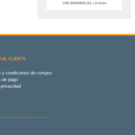
DWL300SNBML2XL | Dickies
O AL CLIENTE
 y condiciones de compra
s de pago
 privacidad