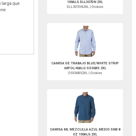
100ALG DLL307DN 2XL
s larga que
DLL307DN2XL | Dickies
iene
DSS36BS2XL-Dickies
CAMISA DE TRABAJO BLUE/WHITE STRIP
60POL/40ALG SS36BS 2XL
DSS36BS2XL | Dickies
DWL300SNBML2XL-Dickies
CAMISA ML MEZCLILLA AZUL MEDIO SNB 8
OZ 100ALG 2XL