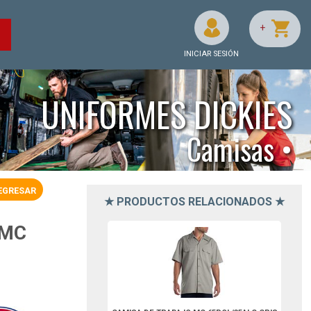
+
O
INICIAR SESIÓN
UNIFORMES DICKIES
Camisas •
EGRESAR
★ PRODUCTOS RELACIONADOS ★
D1574SV2XL-Dickies
 MC