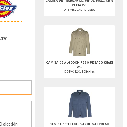
CAMISA DE TRABAJO MC 65POL/35ALG GRIS
PLATA 2XL
D1574SV2XL | Dickies
D549KH2XL-Dickies
4070
CAMISA DE ALGODON PESO PESADO KHAKI
2XL
D549KH2XL | Dickies
DLL307DN2XL-Dickies
El algodón
CAMISA DE TRABAJO AZUL MARINO ML