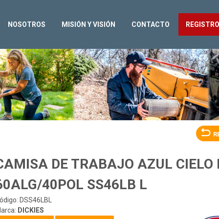
NOSOTROS
MISIÓN Y VISIÓN
CONTACTO
REGISTR
R
CAMISA DE TRABAJO AZUL CIELO
60ALG/40POL SS46LB L
ódigo: DSS46LBL
arca:
DICKIES