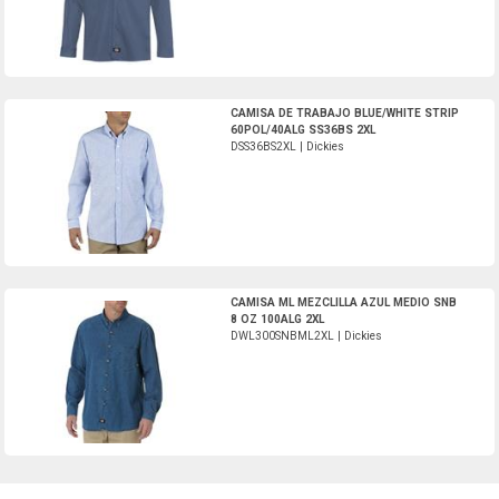
DSS36BS2XL-Dickies
CAMISA DE TRABAJO BLUE/WHITE STRIP
60POL/40ALG SS36BS 2XL
DSS36BS2XL | Dickies
DWL300SNBML2XL-Dickies
CAMISA ML MEZCLILLA AZUL MEDIO SNB
8 OZ 100ALG 2XL
DWL300SNBML2XL | Dickies