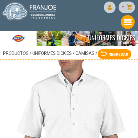
DICKIES
+
UNIFORMES DICKIES
Camisas •
PRODUCTOS /
UNIFORMES DICKIES
/
CAMISAS
/
REGRESAR