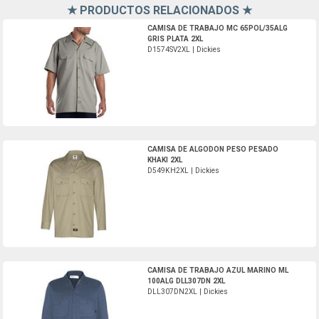
★ PRODUCTOS RELACIONADOS ★
D1574SV2XL-Dickies
CAMISA DE TRABAJO MC 65POL/35ALG
GRIS PLATA 2XL
D1574SV2XL | Dickies
D549KH2XL-Dickies
CAMISA DE ALGODON PESO PESADO
KHAKI 2XL
D549KH2XL | Dickies
DLL307DN2XL-Dickies
CAMISA DE TRABAJO AZUL MARINO ML
100ALG DLL307DN 2XL
DLL307DN2XL | Dickies