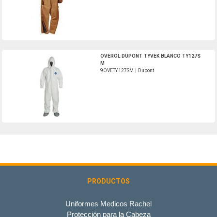
9OVETY127SM-Dupont
OVEROL DUPONT TYVEK BLANCO TY127S
M
9OVETY127SM | Dupont
PRODUCTOS
Uniformes Medicos Rachel
Protección para la Cabeza