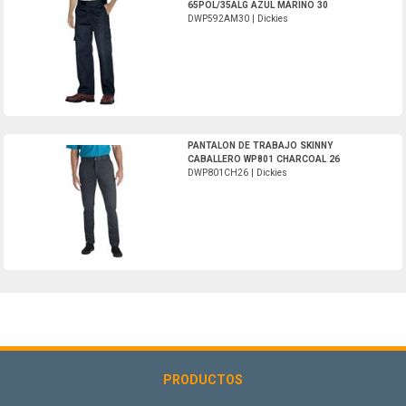
65POL/35ALG AZUL MARINO 30
DWP592AM30 | Dickies
DWP801CH26-Dickies
PANTALON DE TRABAJO SKINNY
CABALLERO WP801 CHARCOAL 26
DWP801CH26 | Dickies
PRODUCTOS