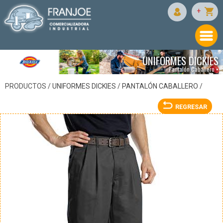
DICKIES
+
UNIFORMES DICKIES
Pantalón Caballero •
PRODUCTOS /
UNIFORMES DICKIES
/
PANTALÓN CABALLERO
/
REGRESAR