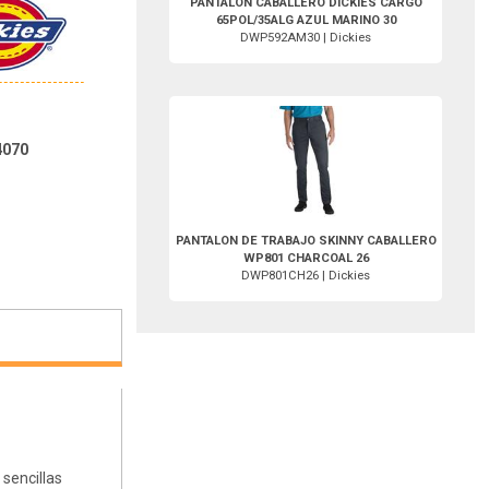
PANTALON CABALLERO DICKIES CARGO
65POL/35ALG AZUL MARINO 30
DWP592AM30 | Dickies
DWP801CH26-Dickies
4070
PANTALON DE TRABAJO SKINNY CABALLERO
WP801 CHARCOAL 26
DWP801CH26 | Dickies
sencillas