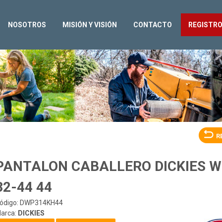
NOSOTROS
MISIÓN Y VISIÓN
CONTACTO
REGISTR
R
PANTALON CABALLERO DICKIES W
32-44 44
ódigo: DWP314KH44
arca:
DICKIES