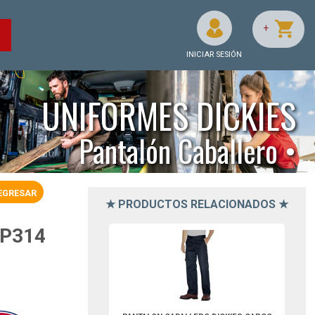
+
O
INICIAR SESIÓN
UNIFORMES DICKIES
Pantalón Caballero •
EGRESAR
★ PRODUCTOS RELACIONADOS ★
DWP592AM30-Dickies
P314