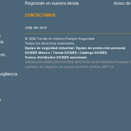
Regístrate en nuestra tienda
Aviso de
CONTÁCTANOS
(938) 381-4070
s
© 2026 Tienda en méxico-Franjoe Seguridad
ia
Todos los derechos reservados
Equipo de seguridad industrial
|
Equipo de protección personal
DICKIES México
|
Tienda DICKIES
|
Catálogo DICKIES
res
Somos distribuidor DICKIES autorizado
PANTALON CABALLERO DICKIES WP314 32-44 44-DICKIES/Pantalón C
pantalon de algodon sin pinzas al frente dickies,WP114
vigilancia
s