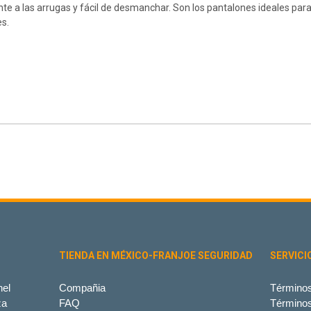
nte a las arrugas y fácil de desmanchar. Son los pantalones ideales para
es.
TIENDA EN MÉXICO-FRANJOE SEGURIDAD
SERVICI
el
Compañia
Términos
za
FAQ
Término