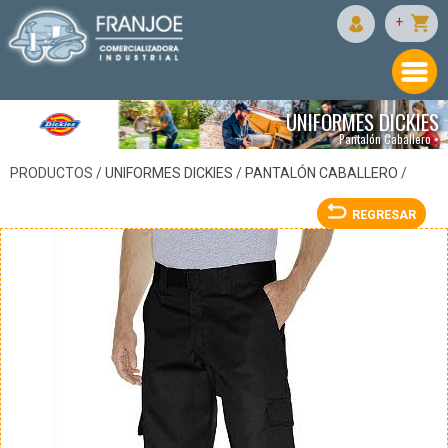
DICKIES
+
UNIFORMES DICKIES
Pantalón Caballero •
PRODUCTOS /
UNIFORMES DICKIES
/
PANTALÓN CABALLERO
/
REGRESAR