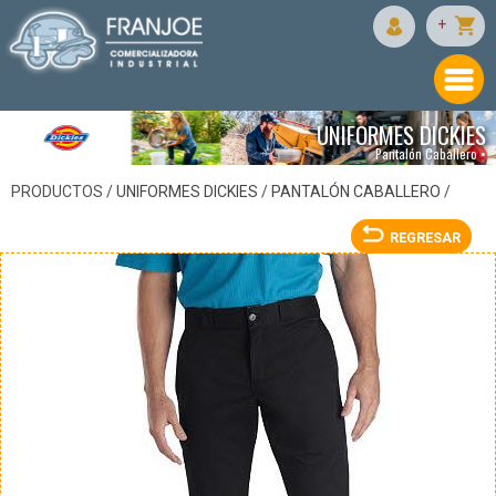
DICKIES
+
UNIFORMES DICKIES
Pantalón Caballero •
PRODUCTOS /
UNIFORMES DICKIES
/
PANTALÓN CABALLERO
/
REGRESAR