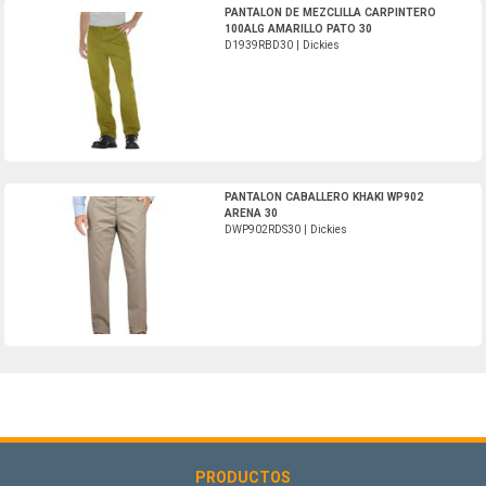
D1939RBD30-Dickies
PANTALON DE MEZCLILLA CARPINTERO
100ALG AMARILLO PATO 30
D1939RBD30 | Dickies
DWP902RDS30-Dickies
PANTALON CABALLERO KHAKI WP902
ARENA 30
DWP902RDS30 | Dickies
PRODUCTOS