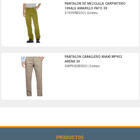
D1939RBD30-Dickies
PANTALON DE MEZCLILLA CARPINTERO
100ALG AMARILLO PATO 30
D1939RBD30 | Dickies
DWP902RDS30-Dickies
PANTALON CABALLERO KHAKI WP902
ARENA 30
DWP902RDS30 | Dickies
PRODUCTOS