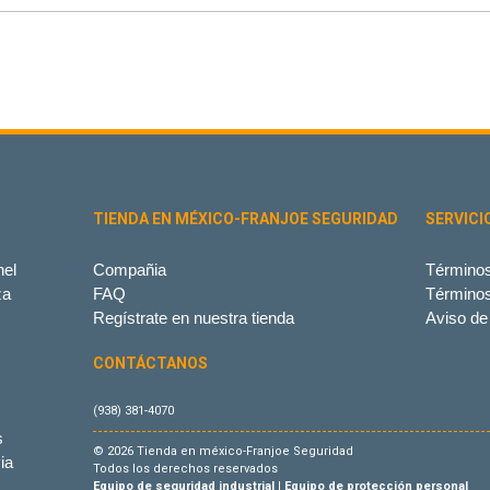
TIENDA EN MÉXICO-FRANJOE SEGURIDAD
SERVICI
el
Compañia
Términos
za
FAQ
Término
Regístrate en nuestra tienda
Aviso de
CONTÁCTANOS
(938) 381-4070
s
© 2026 Tienda en méxico-Franjoe Seguridad
ia
Todos los derechos reservados
Equipo de seguridad industrial
|
Equipo de protección personal