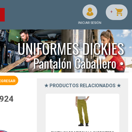
+
O
INICIAR SESIÓN
UNIFORMES DICKIES
Pantalón Caballero •
EGRESAR
★ PRODUCTOS RELACIONADOS ★
D1939RBD30-Dickies
924