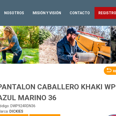
NOSOTROS
MISIÓN Y VISIÓN
CONTACTO
REGISTR
R
PANTALON CABALLERO KHAKI WP
AZUL MARINO 36
ódigo: DWP924RDN36
arca:
DICKIES