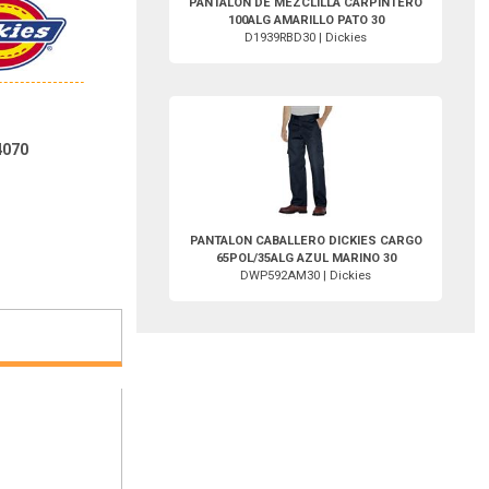
PANTALON DE MEZCLILLA CARPINTERO
100ALG AMARILLO PATO 30
D1939RBD30 | Dickies
DWP592AM30-Dickies
4070
PANTALON CABALLERO DICKIES CARGO
65POL/35ALG AZUL MARINO 30
DWP592AM30 | Dickies