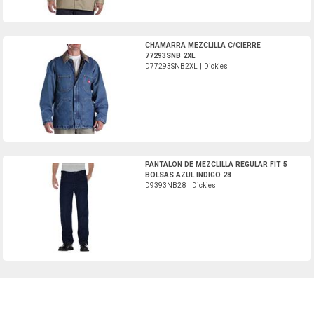
D77293SNB2XL-Dickies
CHAMARRA MEZCLILLA C/CIERRE
77293SNB 2XL
D77293SNB2XL | Dickies
D9393NB28-Dickies
PANTALON DE MEZCLILLA REGULAR FIT 5
BOLSAS AZUL INDIGO 28
D9393NB28 | Dickies