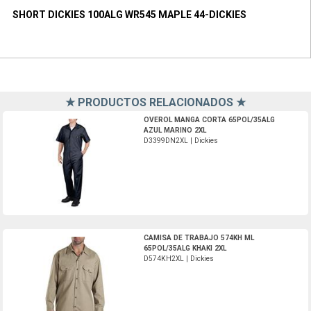
SHORT DICKIES 100ALG WR545 MAPLE 44-DICKIES
★ PRODUCTOS RELACIONADOS ★
D3399DN2XL-Dickies
OVEROL MANGA CORTA 65POL/35ALG
AZUL MARINO 2XL
D3399DN2XL | Dickies
D574KH2XL-Dickies
CAMISA DE TRABAJO 574KH ML
65POL/35ALG KHAKI 2XL
D574KH2XL | Dickies