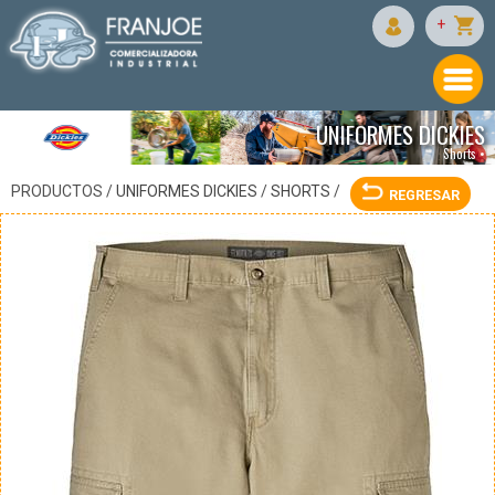
DICKIES
+
UNIFORMES DICKIES
Shorts •
PRODUCTOS /
UNIFORMES DICKIES
/
SHORTS
/
REGRESAR