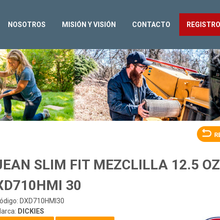
NOSOTROS
MISIÓN Y VISIÓN
CONTACTO
REGISTR
R
JEAN SLIM FIT MEZCLILLA 12.5 O
XD710HMI 30
ódigo: DXD710HMI30
arca:
DICKIES