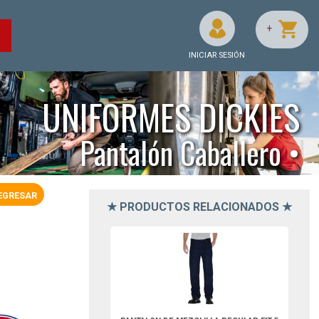
+
O
INICIAR SESIÓN
UNIFORMES DICKIES
Pantalón Caballero •
EGRESAR
★ PRODUCTOS RELACIONADOS ★
D9393NB28-Dickies
Z