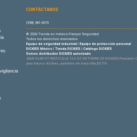
CONTÁCTANOS
(938) 381-4070
s
© 2026 Tienda en méxico-Franjoe Seguridad
ia
Todos los derechos reservados
Equipo de seguridad industrial
|
Equipo de protección personal
DICKIES México
|
Tienda DICKIES
|
Catálogo DICKIES
res
Somos distribuidor DICKIES autorizado
JEAN SLIM FIT MEZCLILLA 12.5 OZ XD710HMI 30-DICKIES/Pantalón C
jean basico dickies, pantalon de mezclilla,XD710
vigilancia
s