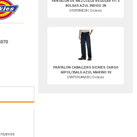
PANTALON DE MEZCLILLA REGULAR FIT 5
BOLSAS AZUL INDIGO 28
D9393NB28 | Dickies
DWP592AM30-Dickies
4070
PANTALON CABALLERO DICKIES CARGO
65POL/35ALG AZUL MARINO 30
DWP592AM30 | Dickies
s nuevos