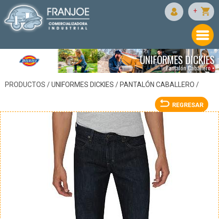
DICKIES
+
UNIFORMES DICKIES
Pantalón Caballero •
PRODUCTOS /
UNIFORMES DICKIES
/
PANTALÓN CABALLERO
/
REGRESAR