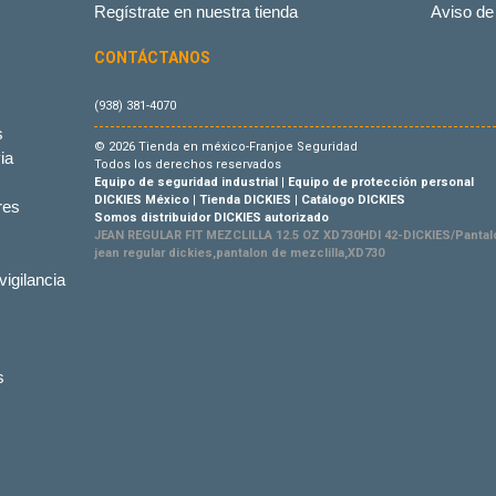
Regístrate en nuestra tienda
Aviso de
CONTÁCTANOS
(938) 381-4070
s
© 2026 Tienda en méxico-Franjoe Seguridad
ia
Todos los derechos reservados
Equipo de seguridad industrial
|
Equipo de protección personal
DICKIES México
|
Tienda DICKIES
|
Catálogo DICKIES
res
Somos distribuidor DICKIES autorizado
JEAN REGULAR FIT MEZCLILLA 12.5 OZ XD730HDI 42-DICKIES/Pantaló
jean regular dickies,pantalon de mezclilla,XD730
vigilancia
s