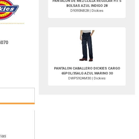
PANTALON DE MEZCLILLA REGULAR FIT 5
BOLSAS AZUL INDIGO 28
D9393NB28 | Dickies
DWP592AM30-Dickies
4070
PANTALON CABALLERO DICKIES CARGO
65POL/35ALG AZUL MARINO 30
DWP592AM30 | Dickies
rias