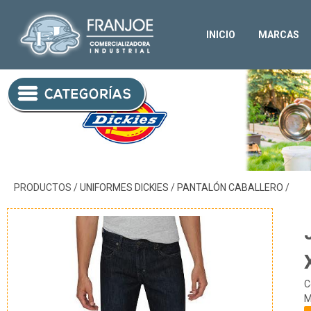
FRANJOE SEGURIDAD:
JEAN REGULAR FIT MEZCLILLA 12.5 OZ XD730HDI 42-DICKIES/Pantalón Caballero/Uniformes Dickies
jean regular dickies,pantalon de mezclilla,XD730
Tienda en méxico, para venta en línea
DICKIES
INICIO
MARCAS
PRODUCTOS /
UNIFORMES DICKIES
/
PANTALÓN CABALLERO
/
C
M