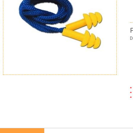
D
*
*
*