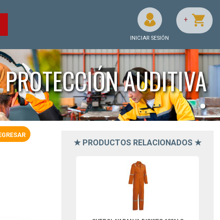
+
O
INICIAR SESIÓN
PROTECCIÓN AUDITIVA
•
EGRESAR
★ PRODUCTOS RELACIONADOS ★
DVV4870OR2XL-Dickies