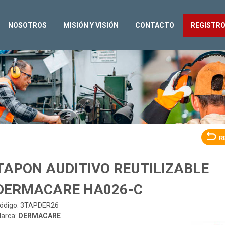
NOSOTROS
MISIÓN Y VISIÓN
CONTACTO
REGISTR
R
TAPON AUDITIVO REUTILIZABLE
DERMACARE HA026-C
ódigo: 3TAPDER26
arca:
DERMACARE