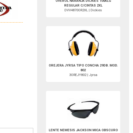
OVEROL NARANJA DICKIES 100ALG
REGULAR C/CINTAS 2XL
DVV4870OR2XL | Dickies
3OREJY802-Jyrsa
OREJERA JYRSA TIPO CONCHA 29DB. MOD.
802
3OREJY802 | Jyrsa
2LENJACNEMOB-Jackson
LENTE NEMESIS JACKSON MICA OBSCURO