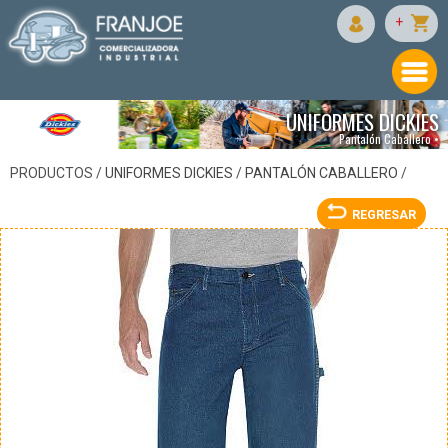
DICKIES
+
UNIFORMES DICKIES
Pantalón Caballero •
PRODUCTOS /
UNIFORMES DICKIES
/
PANTALÓN CABALLERO
/
REGRESAR