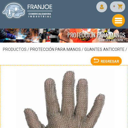
JYRSA
+
PROTECCIÓN PARA MANOS
Guantes anticorte •
PRODUCTOS /
PROTECCIÓN PARA MANOS
/
GUANTES ANTICORTE
/
REGRESAR