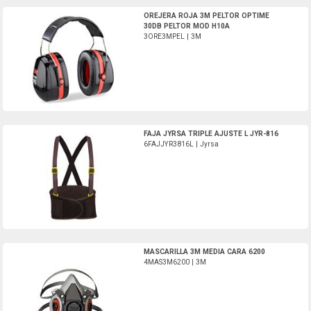
3ORE3MPEL-3M
OREJERA ROJA 3M PELTOR OPTIME
30DB PELTOR MOD H10A
3ORE3MPEL | 3M
6FAJJYR3816L-Jyrsa
FAJA JYRSA TRIPLE AJUSTE L JYR-816
6FAJJYR3816L | Jyrsa
4MAS3M6200-3M
MASCARILLA 3M MEDIA CARA 6200
4MAS3M6200 | 3M