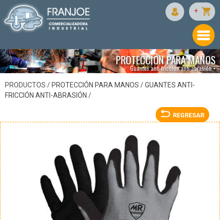
MR SEGURIDAD
+
PROTECCIÓN PARA MANOS
Guantes anti-fricción anti-abrasión •
PRODUCTOS /
PROTECCIÓN PARA MANOS
/
GUANTES ANTI-
FRICCIÓN ANTI-ABRASIÓN
/
REGRESAR