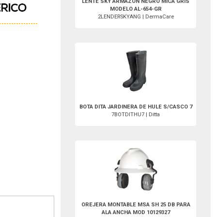
LENTE SKY ARMAZON NEGRO MICA GRIS
MODELO AL-654-GR
2LENDERSKYANG | DermaCare
7BOTDITHU7-Ditta
BOTA DITA JARDINERA DE HULE S/CASCO 7
7BOTDITHU7 | Ditta
3OREMSASOU-MSA
OREJERA MONTABLE MSA SH 25 DB PARA
ALA ANCHA MOD 10129327