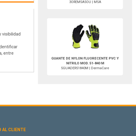
3OREMSASOU | MSA
5GUADER51840M-DermaCare
visibilidad
dentificar
a, entre
GUANTE DE NYLON FLUORECENTE PVC Y
NITRILO MOD. 51-840 M
5GUADER51840M | DermaCare
O AL CLIENTE