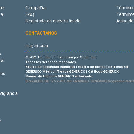
el
Compañia
Términos
za
FAQ
Término
Regístrate en nuestra tienda
Aviso de
CONTÁCTANOS
(938) 381-4070
s
© 2026 Tienda en méxico-Franjoe Seguridad
ia
Todos los derechos reservados
Equipo de seguridad industrial
|
Equipo de protección personal
GENÉRICO México
|
Tienda GENÉRICO
|
Catálogo GENÉRICO
res
Somos distribuidor GENÉRICO autorizado
BRAZALETE DE 12.5 x 49 CMS AMARILLO-GENÉRICO/Seguridad Mari
vigilancia
s