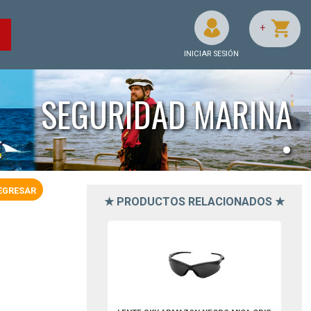
+
O
INICIAR SESIÓN
SEGURIDAD MARINA
•
EGRESAR
★ PRODUCTOS RELACIONADOS ★
2LENDERSKYANG-DermaCare