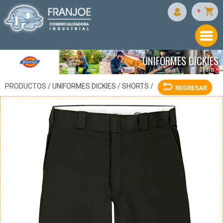
DICKIES
+
UNIFORMES DICKIES
Shorts •
PRODUCTOS /
UNIFORMES DICKIES
/
SHORTS
/
REGRESAR