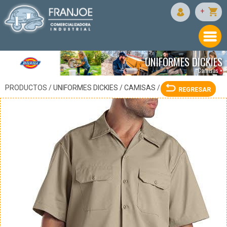
DICKIES
+
UNIFORMES DICKIES
Camisas •
PRODUCTOS /
UNIFORMES DICKIES
/
CAMISAS
/
REGRESAR