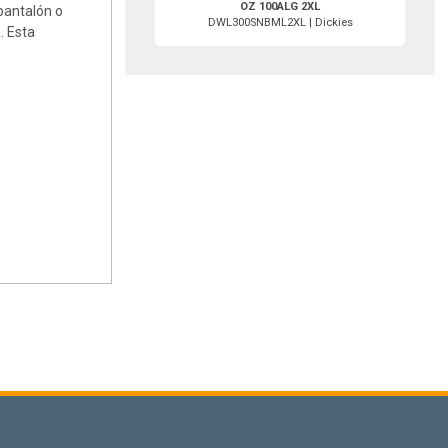
OZ 100ALG 2XL
 pantalón o
DWL300SNBML2XL | Dickies
. Esta