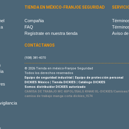
TIENDA EN MÉXICO-FRANJOE SEGURIDAD
SERVICI
el
Compañia
Términos
za
FAQ
Término
Regístrate en nuestra tienda
Aviso de
CONTÁCTANOS
(938) 381-4070
s
© 2026 Tienda en méxico-Franjoe Seguridad
ia
Todos los derechos reservados
Equipo de seguridad industrial
|
Equipo de protección personal
DICKIES México
|
Tienda DICKIES
|
Catálogo DICKIES
res
Somos distribuidor DICKIES autorizado
CAMISA DE TRABAJO MC 65POL/35ALG KHAKI XL-DICKIES/Camisas/U
camisa de trabajo manga corta dickies,1574
vigilancia
s