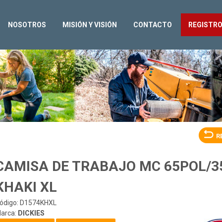
NOSOTROS
MISIÓN Y VISIÓN
CONTACTO
REGISTR
R
CAMISA DE TRABAJO MC 65POL/3
KHAKI XL
ódigo: D1574KHXL
arca:
DICKIES