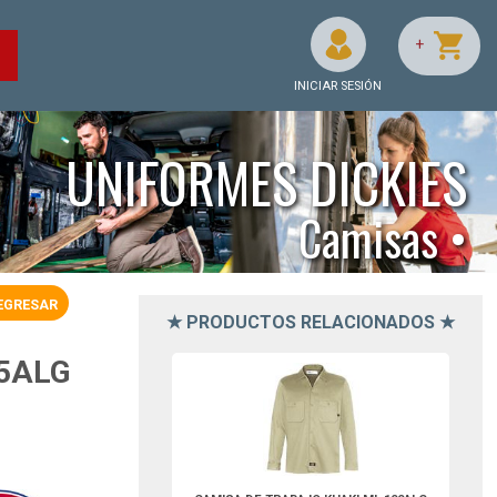
+
O
INICIAR SESIÓN
UNIFORMES DICKIES
Camisas •
EGRESAR
★ PRODUCTOS RELACIONADOS ★
DLL307DSM-Dickies
5ALG