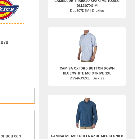
CAMISA DE TRABAJO KHAKI ML 100ALG
DLL307DS M
DLL307DSM | Dickies
DSS46BS2XL-Dickies
4070
CAMISA OXFORD BUTTON DOWN
BLUE/WHITE MC STRIPE 2XL
DSS46BS2XL | Dickies
DWL300SNBML2XL-Dickies
cionada con
CAMISA ML MEZCLILLA AZUL MEDIO SNB 8