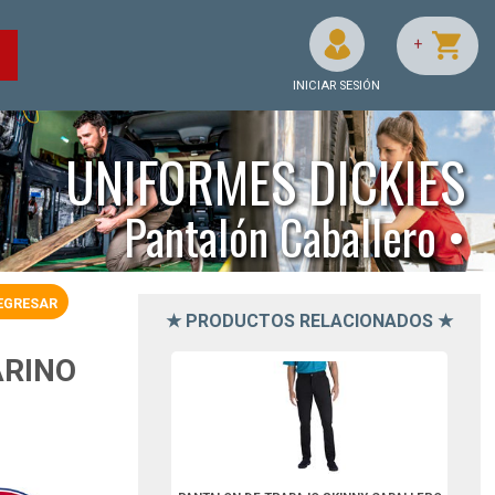
+
O
INICIAR SESIÓN
UNIFORMES DICKIES
Pantalón Caballero •
EGRESAR
★ PRODUCTOS RELACIONADOS ★
DWP801BK26-Dickies
ARINO