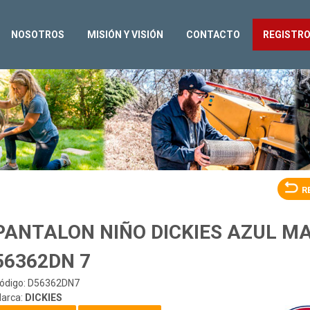
NOSOTROS
MISIÓN Y VISIÓN
CONTACTO
REGISTR
R
PANTALON NIÑO DICKIES AZUL M
56362DN 7
ódigo: D56362DN7
arca:
DICKIES