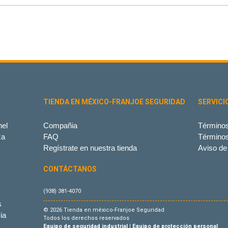
TIENDA EN MÉXICO-FRANJOE SEGURIDAD
SERVICI
el
Compañia
Términos
za
FAQ
Término
Regístrate en nuestra tienda
Aviso de
CONTÁCTANOS
(938) 381-4070
s
© 2026 Tienda en méxico-Franjoe Seguridad
ia
Todos los derechos reservados
Equipo de seguridad industrial
|
Equipo de protección personal