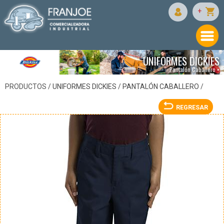
DICKIES
+
UNIFORMES DICKIES
Pantalón Caballero •
PRODUCTOS /
UNIFORMES DICKIES
/
PANTALÓN CABALLERO
/
REGRESAR