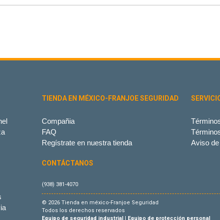
TIENDA EN MÉXICO-FRANJOE SEGURIDAD
SERVICI
el
Compañia
Términos
za
FAQ
Término
Regístrate en nuestra tienda
Aviso de
CONTÁCTANOS
(938) 381-4070
s
© 2026 Tienda en méxico-Franjoe Seguridad
ia
Todos los derechos reservados
Equipo de seguridad industrial
|
Equipo de protección personal