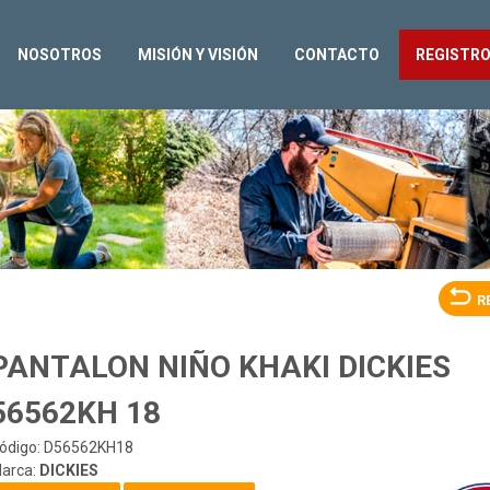
NOSOTROS
MISIÓN Y VISIÓN
CONTACTO
REGISTR
R
PANTALON NIÑO KHAKI DICKIES
56562KH 18
ódigo: D56562KH18
arca:
DICKIES