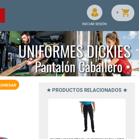
+
O
INICIAR SESIÓN
UNIFORMES DICKIES
Pantalón Caballero •
EGRESAR
★ PRODUCTOS RELACIONADOS ★
DWP801BK26-Dickies