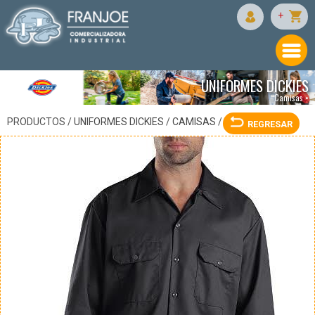
DICKIES
+
UNIFORMES DICKIES
Camisas •
PRODUCTOS /
UNIFORMES DICKIES
/
CAMISAS
/
REGRESAR