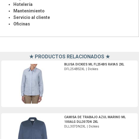
Hotelería
Mantenimiento
Servicio al cliente
Oficinas
★ PRODUCTOS RELACIONADOS ★
DFL254BS2XL-Dickies
BLUSA DICKIES ML FL254BS RAYAS 2XL
DFL254BS2XL | Dickies
DLL307DN2XL-Dickies
CAMISA DE TRABAJO AZUL MARINO ML
100ALG DLL307DN 2XL
DLL307DN2XL | Dickies