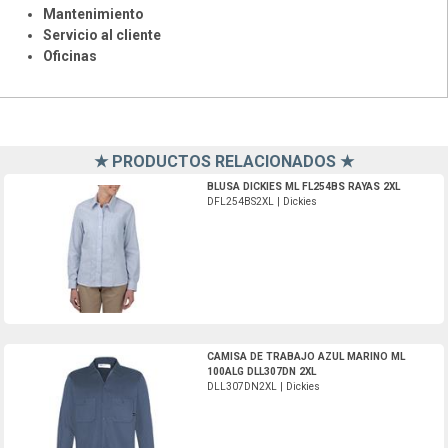
Mantenimiento
Servicio al cliente
Oficinas
★ PRODUCTOS RELACIONADOS ★
DFL254BS2XL-Dickies
BLUSA DICKIES ML FL254BS RAYAS 2XL
DFL254BS2XL | Dickies
DLL307DN2XL-Dickies
CAMISA DE TRABAJO AZUL MARINO ML
100ALG DLL307DN 2XL
DLL307DN2XL | Dickies