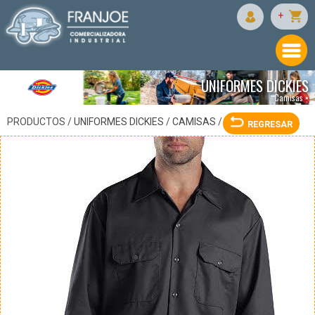
DICKIES
+
UNIFORMES DICKIES
Camisas •
PRODUCTOS /
UNIFORMES DICKIES
/
CAMISAS
/
REGRESAR