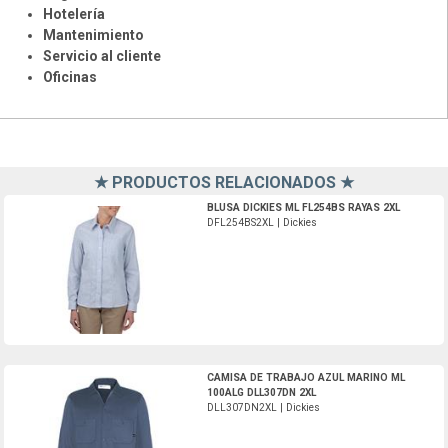
Hotelería
Mantenimiento
Servicio al cliente
Oficinas
★ PRODUCTOS RELACIONADOS ★
DFL254BS2XL-Dickies
BLUSA DICKIES ML FL254BS RAYAS 2XL
DFL254BS2XL | Dickies
DLL307DN2XL-Dickies
CAMISA DE TRABAJO AZUL MARINO ML
100ALG DLL307DN 2XL
DLL307DN2XL | Dickies