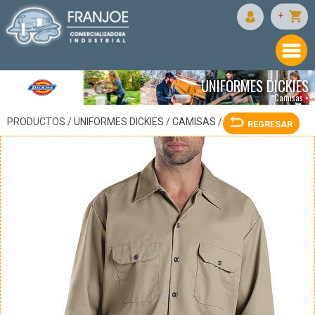
DICKIES
+
UNIFORMES DICKIES
Camisas •
PRODUCTOS /
UNIFORMES DICKIES
/
CAMISAS
/
REGRESAR